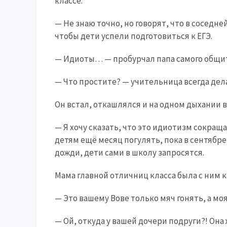
классе.
— Не знаю точно, но говорят, что в соседней
чтобы дети успели подготовиться к ЕГЭ.
— Идиоты… — пробурчал папа самого общи
— Что простите? — учительница всегда дел
Он встал, откашлялся и на одном дыхании 
— Я хочу сказать, что это идиотизм сокращ
детям ещё месяц погулять, пока в сентябре 
дожди, дети сами в школу запросятся.
Мама главной отличниц класса была с ним к
— Это вашему Вове только мяч гонять, а моя
— Ой, откуда у вашей дочери подруги?! Она