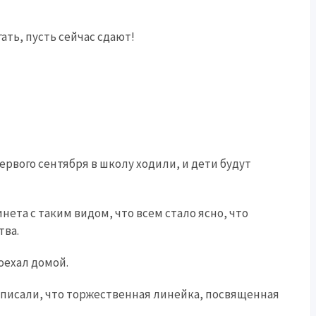
гать, пусть сейчас сдают!
ервого сентября в школу ходили, и дети будут
нета с таким видом, что всем стало ясно, что
тва.
оехал домой.
 написали, что торжественная линейка, посвященная