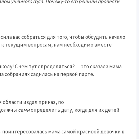
лом учебного года. Почему-то его решили провести
ила вас собраться для того, чтобы обсудить начало
м к текущим вопросам, нам необходимо вместе
школу! С чем тут определяться? — это сказала мама
на собраниях садилась на первой парте.
 области издал приказ, по
 должны
сами
определить дату, когда для их детей
 — поинтересовалась мама самой красивой девочки в