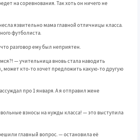
едет на соревнования. Так хоть он ничего не
изнесла язвительно мама главной отличницы класса.
ного футболиста.
что разговор ему был неприятен.
мся?! — учительница вновь стала наводить
я, может кто-то хочет предложить какую-то другую
ассуждал про 1 января. А я отправил жене
овольные взносы на нужды класса! — это выступила
решили главный вопрос. — остановила её