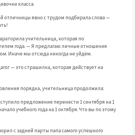
евочки класса.
ой отличницы явно с трудом подбирала слова —
ть!
араторила учительница, которая по
елем года. — Я предлагаю личные отношения
ом. Иначе мы отсюда никогда не уйдём.
гог — это страшилка, которая действует на
новления порядка, учительница продолжила:
оступило предложение перенести 1 сентября на 1
начало учебного года на 1 октября. Что вы по этому
оворил с задней парты папа самого успешного