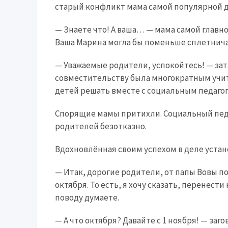
старый конфликт мама самой популярной д
— Знаете что! А ваша… — мама самой главн
Ваша Марина могла бы поменьше сплетнича
— Уважаемые родители, успокойтесь! — зат
совместительству была многократным учит
детей решать вместе с социальным педагог
Спорящие мамы притихли. Социальный педа
родителей безотказно.
Вдохновлённая своим успехом в деле уста
— Итак, дорогие родители, от папы Вовы п
октября. То есть, я хочу сказать, перенести 
поводу думаете.
— А что октября? Давайте с 1 ноября! — заг