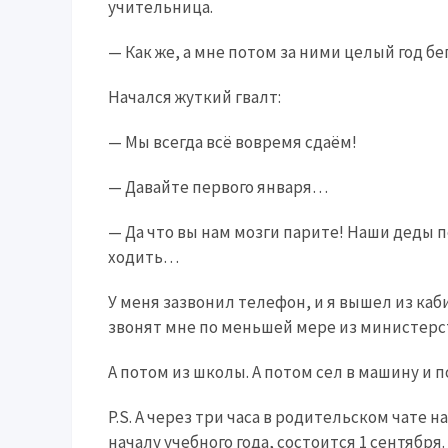
учительница.
— Как же, а мне потом за ними целый год бе
Начался жуткий гвалт:
— Мы всегда всё вовремя сдаём!
— Давайте первого января…
— Да что вы нам мозги парите! Наши деды п
ходить…
У меня зазвонил телефон, и я вышел из каби
звонят мне по меньшей мере из министерс
А потом из школы. А потом сел в машину и п
P.S. А через три часа в родительском чате
началу учебного года, состоится 1 сентября.