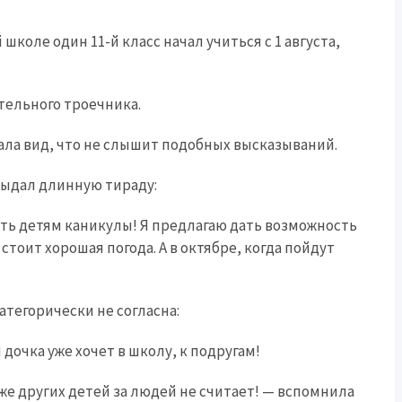
 школе один 11-й класс начал учиться с 1 августа,
тельного троечника.
ала вид, что не слышит подобных высказываний.
выдал длинную тираду:
ать детям каникулы! Я предлагаю дать возможность
стоит хорошая погода. А в октябре, когда пойдут
атегорически не согласна:
 дочка уже хочет в школу, к подругам!
 же других детей за людей не считает! — вспомнила