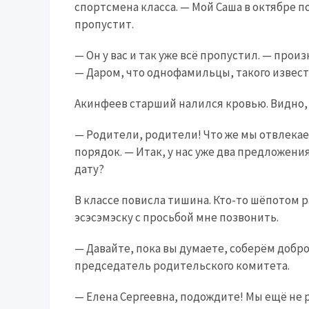
спортсмена класса. — Мой Саша в октябре по
пропустит.
— Он у вас и так уже всё пропустил. — про
— Даром, что однофамильцы, такого извест
Акинфеев старший налился кровью. Видно, 
— Родители, родители! Что же мы отвлекае
порядок. — Итак, у нас уже два предложени
дату?
В классе повисла тишина. Кто-то шёпотом р
эсэсэмэску с просьбой мне позвонить.
— Давайте, пока вы думаете, соберём добр
председатель родительского комитета.
— Елена Сергеевна, подождите! Мы ещё не 