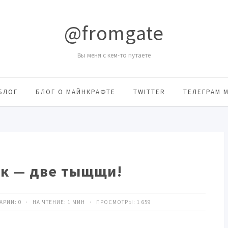
@fromgate
Вы меня с кем-то путаете
БЛОГ
БЛОГ О МАЙНКРАФТЕ
TWITTER
ТЕЛЕГРАМ 
к — две тыщщи!
ТАРИИ:
0
· НА ЧТЕНИЕ: 1 МИН · ПРОСМОТРЫ:
1 659