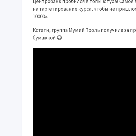
Центробанк пробился в топы ютуба! Самое
на таргетирование курса, чтобы не пришло
10000».
Кстати, группа Мумий Троль получила за пр
бумажкой 😉