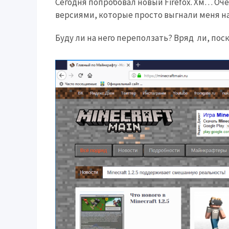
Сегодня попробовал новый Firefox. Хм… Оч
версиями, которые просто выгнали меня на V
Буду ли на него переползать? Вряд ли, поск