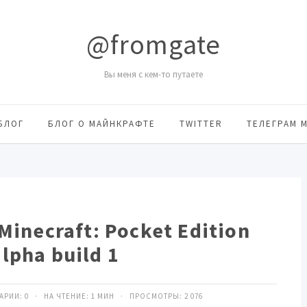
@fromgate
Вы меня с кем-то путаете
БЛОГ
БЛОГ О МАЙНКРАФТЕ
TWITTER
ТЕЛЕГРАМ 
inecraft: Pocket Edition
alpha build 1
ТАРИИ:
0
· НА ЧТЕНИЕ: 1 МИН · ПРОСМОТРЫ:
2 076