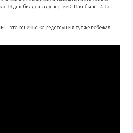
о 13 дев-билдов, а до версии 0.11 их было 14. Так
и — это конечно же редстоун и я тут же побежал