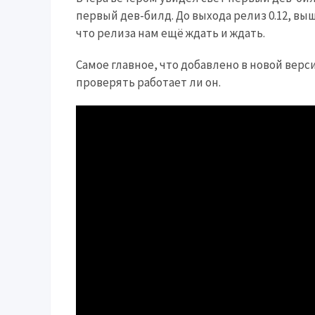
первый дев-билд. До выхода релиз 0.12, вышл
что релиза нам ещё ждать и ждать.
Самое главное, что добавлено в новой верси
проверять работает ли он.