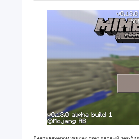
Вчера вечером увидел свет первый дев-билд M