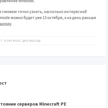
равление Windows.
же сможем точно узнать, насколько интересной
y mode можно будет уже 13 октября, а на день раньше
выходу
.
T: STORY MODE
,
ДАТА ВЫХОДА
ост
ояние серверов Minecraft PE