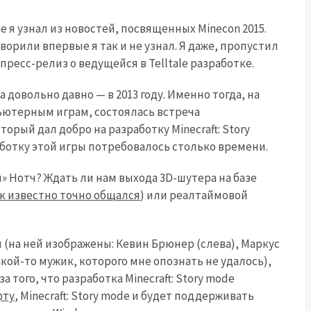
de я узнал из новостей, посвященных Minecon 2015.
оворили впервые я так и не узнал. Я даже, пропустил
пресс-релиз о ведущейся в Telltale разработке.
 довольно давно — в 2013 году. Именно тогда, на
ьютерным играм, состоялась встреча
торый дал добро на разработку Minecraft: Story
работку этой игры потребовалось столько времени.
» Нотч? Ждать ли нам выхода 3D-шутера на базе
к известно точно общался
) или реалтаймовой
 (на ней изображены: Кeвин Брюнер (слева), Маркус
акой-то мужик, которого мне опознать не удалось),
 того, что разработка Minecraft: Story mode
фту
, Minecraft: Story mode и будет поддерживать