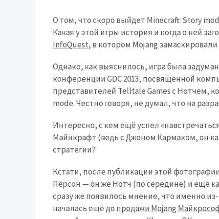
О том, что скоро выйдет Minecraft: Story mo
Какая у этой игры история и когда о ней заг
InfoQuest
, в котором Mojang замаскировали 
Однако, как выяснилось, игра была задумана
конференции GDC 2013, посвященной комп
представителей Telltale Games с Нотчем, ко
mode. Честно говоря, не думал, что на раз
Интересно, с кем ещё успел «навстречаться
Майнкрафт (ведь
с Джоном Кармаком, он ка
стратегии?
Кстати, после публикации этой фотографии
Пёрсон — он же Нотч (по середине) и ещё к
сразу же появилось мнение, что именно из-за
началась ещё до
продажи Mojang Майкросо