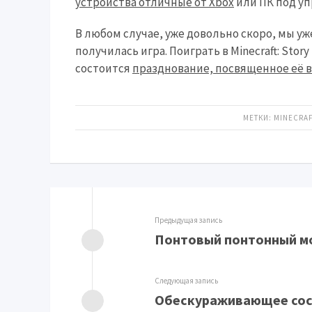
устройства отличные от Xbox
или ПК под уп
В любом случае, уже довольно скоро, мы у
получилась игра. Поиграть в Minecraft: Stor
состоится
празднование, посвященное её 
МЕТКИ:
MINECRAF
Предыдущая запись
Понтовый понтонный м
Следующая запись
Обескураживающее сост