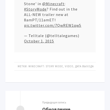
Stone' in
@Minecraft
:
#StoryMode
? Find out in the
ALL-NEW trailer new at
8amPT/11amET!
pic.twitter.com/7QwREW1qw5
— Telltale (@telltalegames)
October 1, 2015
МЕТКИ:
MINECRAFT: STORY MODE
,
VIDEO
,
ДАТА ВЫХОДА
Предыдущая запись
Обновление