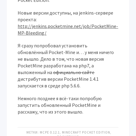
Pocket Edition.
Новые версии доступны, на jenkins-сервере
проекта:
http://jenkins.pocketmine.net/job/PocketMine-
MP-Bleeding/
Я сразу попробовал установить
обновлённый Pocket-Mine и… у меня ничего
не вышло. Дело в том, что новая версия
PocketMine разработана на php7, а
выложенный на
официально сайте
дистрибутив версии PocketMine 1.4.1
запускается в среде php 5.6.6.
Немного позднее я всё-таки попробую
запустить обновленный PocketMine и
расскажу, что из этого вышло.
МЕТКИ:
MCPE 0.12.1
,
MINECRAFT POCKET EDITION
,