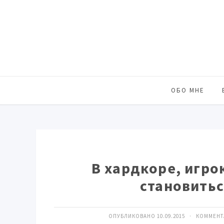
ОБО МНЕ
В хардкоре, игро
становитьс
ОПУБЛИКОВАНО 10.09.2015 · КОММЕН