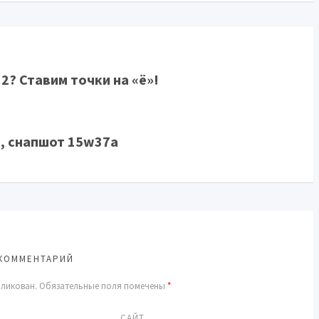
2? Ставим точки на «ё»!
, снапшот 15w37a
КОММЕНТАРИЙ
бликован.
Обязательные поля помечены
*
САЙТ