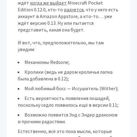
ждёт
когда же выйдет
Minecraft Pocket
Edition 0.12.0, кто-то
радуется
, что у него есть
аккаунт в Amazon Appstore, а кто-то… уже
ждёт версию 0.13. Ну или пытается
представить, какая она будет.
И вот, что, предположительно, мы там
увидим:
Механизмы Redsone;
Кролики (ведь не даром кроличья лапка
была добавлена в 0.12);
Мой любимый босс — Иссушитель (Wither);
Есть вероятность появления лошадей,
поскольку седло появилось ещё в версии 0.11;
Возможно появится Энд с Эндер драконом
и прочими радостями.
Естественно, всё это пока мысли, которые