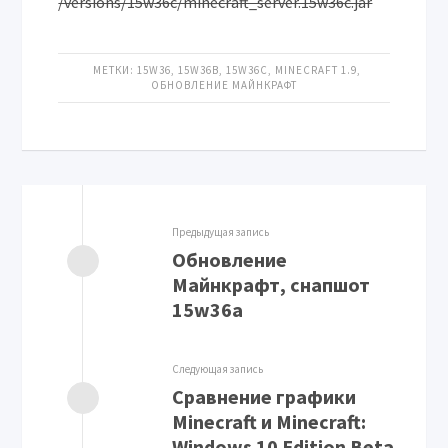
/versions/15w36c/minecraft_server.15w36c.jar
МЕТКИ:
15W36
,
15W36B
,
15W36C
,
MINECRAFT 1.9
,
ОБНОВЛЕНИЕ МАЙНКРАФТ
Предыдущая запись
Обновление
Майнкрафт, снапшот
15w36a
Следующая запись
Сравнение графики
Minecraft и Minecraft:
Windows 10 Edition Beta