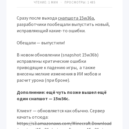
ЧТЕНИЕ: 1 МИН · ПРОСМОТРЫ:
1 485
Сразу после выхода
снапшота 15w36a
,
разработчики пообещали выпустить новый,
исправляющий какие-то ошибки.
Обещали — выпустили!
В новом обновлении (snapshot 15w36b)
исправлены критические ошибки
приводящие к падению игры, а также
внесены мелкие изменения в ИИ мобов и
расчет урона (при броне).
Дополнение: ещё чуть позже вышел ещё
один снапшот — 15w36с.
Клиент — обновляется как обычно. Сервер
качать отсюда:
https://s3.amazonaws.com/Minecraft.Download