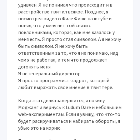
удивлён. Я не понимал что происходит и в
расстройстве твитил всякое. Позднее, я
посмотрел видео о Филе Фише на ютубе и
понял, что у меня нет той связи с
поклонниками, которая, как мне казалось у
меня есть. Я просто стал символом. А я не хочу
быть символом. Я не хочу быть
ответственным за то, что я не понимаю, над
чем я не работал, и тем что продолжает
догонять меня.
Я не генеральный директор.
Я просто программист-задрот, который
любит выражать свое мнение в твиттере.
Когда эта сделка завершится, я покину
Моджанг и вернусь к Ludum Dare и небольшим
web-экспериментам. Если я увижу, что что-то
будет раскручиваться и набирать обороты, я
убью это на корню.