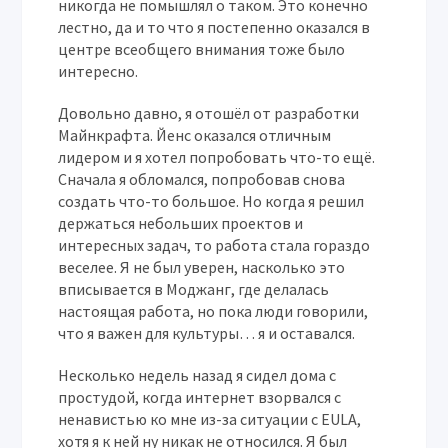
никогда не помышлял о таком. Это конечно
лестно, да и то что я постепенно оказался в
центре всеобщего внимания тоже было
интересно.
Довольно давно, я отошёл от разработки
Майнкрафта. Йенс оказался отличным
лидером и я хотел попробовать что-то ещё.
Сначала я обломался, попробовав снова
создать что-то большое. Но когда я решил
держаться небольших проектов и
интересных задач, то работа стала гораздо
веселее. Я не был уверен, насколько это
вписывается в Моджанг, где делалась
настоящая работа, но пока люди говорили,
что я важен для культуры… я и оставался.
Несколько недель назад я сидел дома с
простудой, когда интернет взорвался с
ненавистью ко мне из-за ситуации с EULA,
хотя я к ней ну никак не относился. Я был