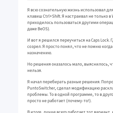
Я всю сознательную жизнь использовал дл
клавиш Ctrl+Shift. Я настраивал не только в
приходилось пользоваться другими операц
даже BeOS).
И вот я решился переучиться на Caps Lock.
созрел. Я просто понял, что не помню когд
назначению.
Но решения оказалось мало, выяснилось, ч
нельзя.
Я начал перебирать разные решения. Попр
PuntoSwitcher, сделал модификацию раскла
проблемы. То в одной программе, то в дру
просто не работает (почему-то!).
В итоге, лучше всего работает тот вариант