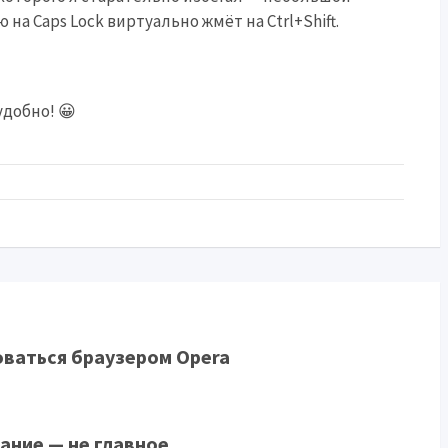
на Caps Lock виртуально жмёт на Ctrl+Shift.
добно! 😀
оваться браузером Opera
вание — не главное