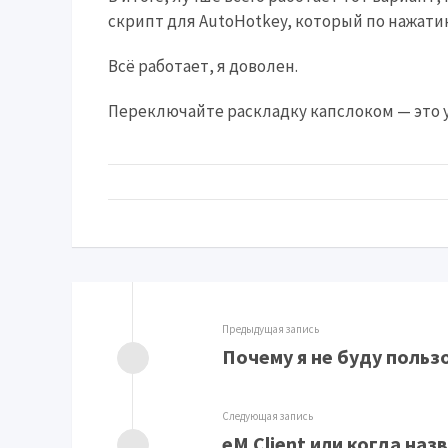
скрипт для AutoHotkey, который по нажатию 
Всё работает, я доволен.
Переключайте раскладку капслоком — это у
Предыдущая запись
Почему я не буду польз
Следующая запись
eM Client или когда наз