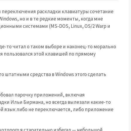
я переключения раскладки клавиатуры сочетание
 Windows, но и в те редкие моменты, когда мне
ионными системами (MS-DOS, Linux, OS/2 Warp и
 Где-то читал о таком выборе и наконец-то морально
а я пользовался этой клавишей по прямому
то штатными средства в Windows этого сделать
обовал парочку приложений, включая
дки Ильи Бирмана, но всегда вылезали какие-то
гой язык либо не переключается, либо приложение
, которого я старательно избегал — небольшой