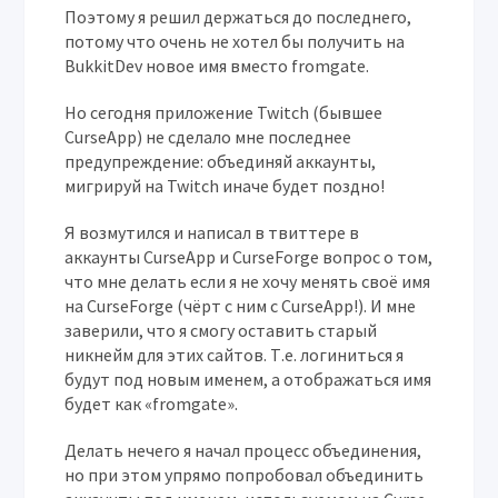
Поэтому я решил держаться до последнего,
потому что очень не хотел бы получить на
BukkitDev новое имя вместо fromgate.
Но сегодня приложение Twitch (бывшее
CurseApp) не сделало мне последнее
предупреждение: объединяй аккаунты,
мигрируй на Twitch иначе будет поздно!
Я возмутился и написал в твиттере в
аккаунты CurseApp и CurseForge вопрос о том,
что мне делать если я не хочу менять своё имя
на CurseForge (чёрт с ним с CurseApp!). И мне
заверили, что я смогу оставить старый
никнейм для этих сайтов. Т.е. логиниться я
будут под новым именем, а отображаться имя
будет как «fromgate».
Делать нечего я начал процесс объединения,
но при этом упрямо попробовал объединить