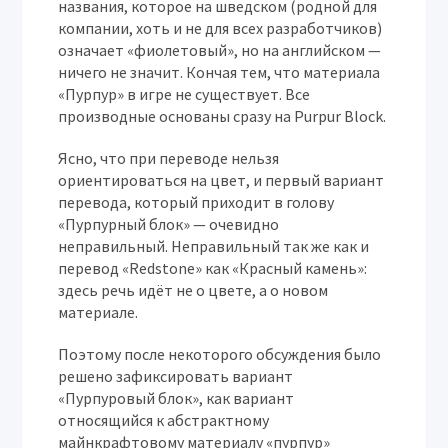
названия, которое на шведском (родной для
компании, хоть и не для всех разработчиков)
означает «фиолетовый», но на английском —
ничего не значит. Кончая тем, что материала
«Пурпур» в игре не существует. Все
производные основаны сразу на Purpur Block.
Ясно, что при переводе нельзя
ориентироваться на цвет, и первый вариант
перевода, который приходит в голову
«Пурпурный блок» — очевидно
неправильный. Неправильный так же как и
перевод «Redstone» как «Красный камень»:
здесь речь идёт не о цвете, а о новом
материале.
Поэтому после некоторого обсуждения было
решено зафиксировать вариант
«Пурпуровый блок», как вариант
относящийся к абстрактному
майнкрафтовому материалу «пурпур»