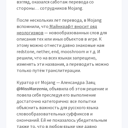
взгляд, оказался саботаж перевода со
стороны… сотрудников Mojang.
После нескольких лет перевода, в Mojang
вспомнили, что
Майнкрафт вносит ряд
неологизмов
— новообразованных слов для
описания тех или иных объектов в игре. К
этому можно отнести давно знакомые нам
redstone, nether, end, mooshroom и т.д. И
решили, что на всех языках запрещено,
изменять эти названия, а переводить можно
только путём транслитерации.
Куратор от Mojang — Александра Заяц
@MissMarzenia
, объявила об этом решение и
повела себя преследуя его выполнение
достаточно категорично: все попытки
объяснить важность для русского языка
словообразовательных суффиксов и
окончаний. Ей не показалось убедительным
также то, что в любом языке уже давно