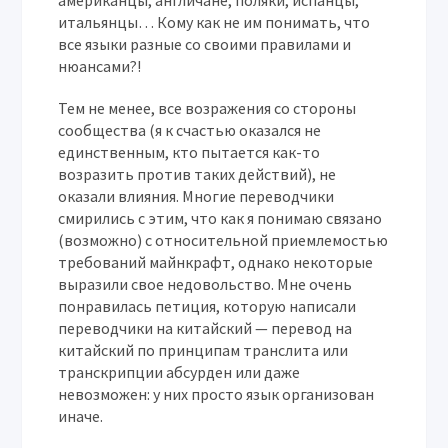
американцы, англичане, поляки, испанцы,
итальянцы… Кому как не им понимать, что
все языки разные со своими правилами и
нюансами?!
Тем не менее, все возражения со стороны
сообщества (я к счастью оказался не
единственным, кто пытается как-то
возразить против таких действий), не
оказали влияния. Многие переводчики
смирились с этим, что как я понимаю связано
(возможно) с относительной приемлемостью
требований майнкрафт, однако некоторые
выразили свое недовольство. Мне очень
понравилась петиция, которую написали
переводчики на китайский — перевод на
китайский по принципам транслита или
транскрипции абсурден или даже
невозможен: у них просто язык организован
иначе.