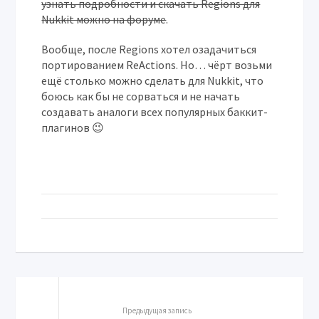
узнать подробности и скачать Regions для
Nukkit можно на форуме
.
Вообще, после Regions хотел озадачиться
портированием ReActions. Но… чёрт возьми
ещё столько можно сделать для Nukkit, что
боюсь как бы не сорваться и не начать
создавать аналоги всех популярных баккит-
плагинов 😉
Предыдущая запись