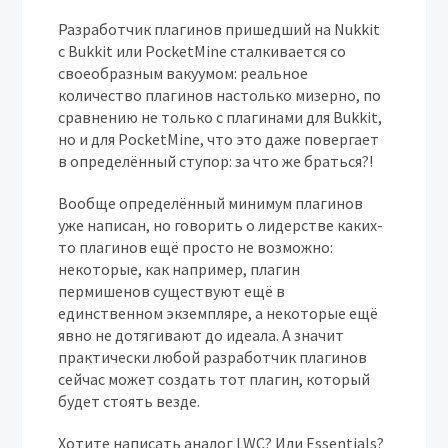
Разработчик плагинов пришедший на Nukkit
с Bukkit или PocketMine сталкивается со
своеобразным вакуумом: реальное
количество плагинов настолько мизерно, по
сравнению не только с плагинами для Bukkit,
но и для PocketMine, что это даже повергает
в определённый ступор: за что же браться?!
Вообще определённый минимум плагинов
уже написан, но говорить о лидерстве каких-
то плагинов ещё просто не возможно:
некоторые, как например, плагин
пермишенов существуют ещё в
единственном экземпляре, а некоторые ещё
явно не дотягивают до идеала. А значит
практически любой разработчик плагинов
сейчас может создать тот плагин, который
будет стоять везде.
Хотите написать аналог LWC? Или Essentials?