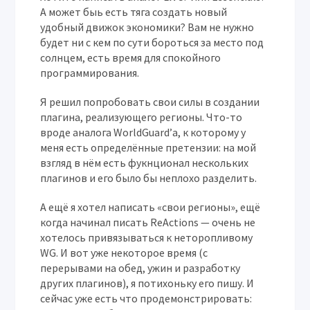
А может быь есть тяга создать новый
удобный движок экономики? Вам не нужно
будет ни с кем по сути бороться за место под
солнцем, есть время для спокойного
программирования.
Я решил попробовать свои силы в создании
плагина, реализующего регионы. Что-то
вроде аналога WorldGuard’а, к которому у
меня есть определённые претензии: на мой
взгляд в нём есть фукнционал нескольких
плагинов и его было бы неплохо разделить.
А ещё я хотел написать «свои регионы», ещё
когда начинал писать ReActions — очень не
хотелось привязываться к неторопливому
WG. И вот уже некоторое время (с
перерывами на обед, ужин и разработку
других плагинов), я потихоньку его пишу. И
сейчас уже есть что продемонстрировать: