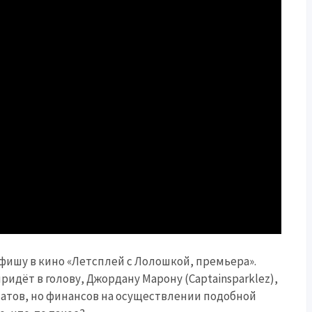
афишу в кино «Летсплей с Лолошкой, премьера».
придёт в голову, Джордану Марону (Сaptainsparklez),
фанатов, но финансов на осуществлении подобной