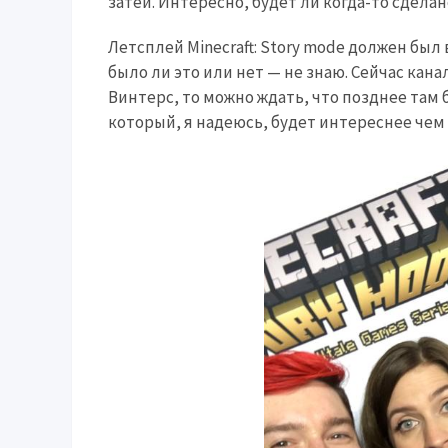
затеи. Интересно, будет ли когда-то сделан
Летсплей Minecraft: Story mode должен был
было ли это или нет — не знаю. Сейчас кан
Винтерс, то можно ждать, что позднее та
который, я надеюсь, будет интереснее чем