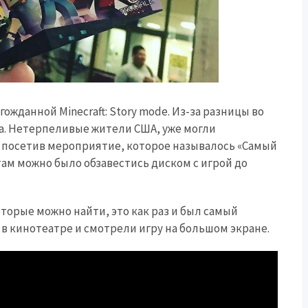
ожданной Minecraft: Story mode. Из-за разницы во
ра. Нетерпеливые жители США, уже могли
, посетив мероприятие, которое называлось «Самый
там можно было обзавестись диском с игрой до
торые можно найти, это как раз и был самый
в кинотеатре и смотрели игру на большом экране.