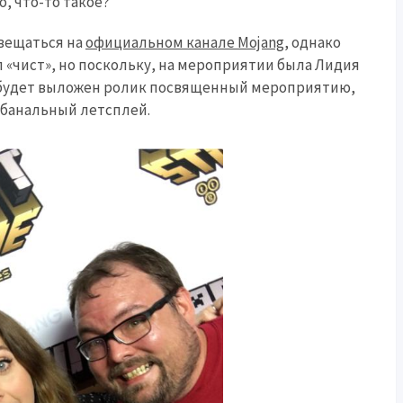
о, что-то такое?
 вещаться на
официальном канале Mojang
, однако
ал «чист», но поскольку, на мероприятии была Лидия
м будет выложен ролик посвященный мероприятию,
 банальный летсплей.