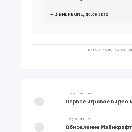
DINNERBONE, 30.09.2015
→
МЕТКИ:
15W40
,
15W40A
,
MI
Предыдущая запись
Первое игровое видео M
Следующая запись
Обновление Майнкрафт