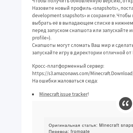
Чтобы получить обновленную версию, откро
Назовите новый профиль «snapshots», постав
development snapshots» и сохраните. Чтоб
выбрать её в выпадающем списке в нижнем 
перед запуском снапшота или запускайте иг
profile»).
Снапшоты могут сломать Ваш мир и сделать
запускайте игру в директории отличной от 
Кросс-платформенный сервер:
https://s3.amazonaws.com/Minecraft.Download/
На ошибки жаловаться сюда:
Minecraft issue tracker
!
Оригинальная статья: Minecraft snap
Перевод: fromgate