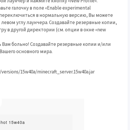
й лаунчер и нажмите кнопку «New Profile».
ьте галочку в поле «Enable experimental
ы переключиться в нормальную версию, Вы можете
левом углу лаунчера. Создавайте резервные копии,
ру в другой директории (см. опции в окне «new
 Вам больно! Создавайте резервные копии и/или
Вашего основного мира.
versions/15w40a/minecraft_server.15w40a.jar
shot 15w40a