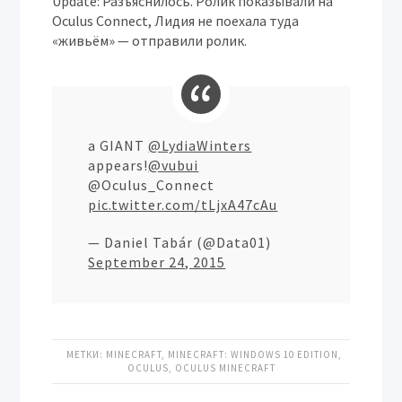
Update: Разъяснилось. Ролик показывали на
Oculus Connect, Лидия не поехала туда
«живьём» — отправили ролик.
a GIANT
@LydiaWinters
appears!
@vubui
@Oculus_Connect
pic.twitter.com/tLjxA47cAu
— Daniel Tabár (@Data01)
September 24, 2015
МЕТКИ:
MINECRAFT
,
MINECRAFT: WINDOWS 10 EDITION
,
OCULUS
,
OCULUS MINECRAFT