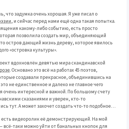
, что задумка очень хорошая. Я уже писал о
оэзии
, и сейчас перед нами ещё одна такая попытка.
священия какому-либо событию, есть просто
 которая позволила создать мир, объединяющий
то остров дающий жизнь дереву, которое явилось
ого «островка культуры».
проект вдохновлён девятью мира скандинавской
розе
. Основано это всё на работах 45 поэтов,
которые создавали прекрасное, объединившись на
 это не единственное и далеко не главное чего
ся очень интересной и важной. По большому счету
навскими сказаниями и уверен, кто-то
ись тут. А может захочет создать что-то подобное…
о есть видеоролик её демонстрирующий. На мой
— всё-таки можно уйти от банальных кнопок для