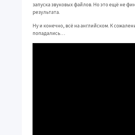
запуска звуковых файлов. Но это ещё не фи
результата.
Ну и конечно, всё на английском. К сожал
попадались…