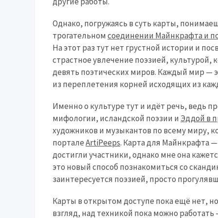
другие работы.
Однако, погружаясь в суть карты, понимаешь
трогательном
соединении Майнкрафта и п
На этот раз тут нет грустной истории и по
страстное увлечение поэзией, культурой,
девять поэтических миров. Каждый мир — э
из переплетения корней исходящих из кажд
Именно о культуре тут и идёт речь, ведь 
мифологии, исландской поэзии и
Эддой в п
художников и музыкантов по всему миру, 
портале
ArtiPeeps
. Карта для Майнкрафта —
достигли участники, однако мне она кажет
это новый способ познакомиться со сканди
заинтересуется поэзией, просто прогулявш
Карты в открытом доступе пока ещё нет, н
взгляд, над техникой пока можно работать 