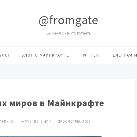
@fromgate
Вы меня с кем-то путаете
БЛОГ
БЛОГ О МАЙНКРАФТЕ
TWITTER
ТЕЛЕГРАМ 
их миров в Майнкрафте
ТАРИИ:
0
· НА ЧТЕНИЕ: 2 МИН · ПРОСМОТРЫ:
3 069