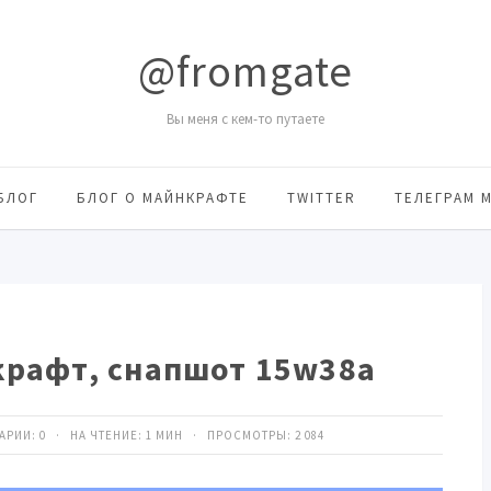
@fromgate
Вы меня с кем-то путаете
БЛОГ
БЛОГ О МАЙНКРАФТЕ
TWITTER
ТЕЛЕГРАМ 
рафт, снапшот 15w38a
ТАРИИ:
0
· НА ЧТЕНИЕ: 1 МИН · ПРОСМОТРЫ:
2 084