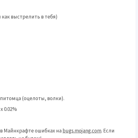
м как выстрелить в тебя)
питомца (оцелоты, волки).
х 0.02%
 в Майнкрафте ошибках на
bugs.mojang.com
. Если