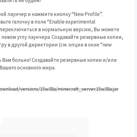
равлять не будем!
й лаунчер и нажмите кнопку “New Profile”.
ьте галочку в поле “Enable experimental
ы переключиться в нормальную версию, Вы можете
левом углу лаунчера. Создавайте резервные копии,
ру в другой директории (см. опции в окне “new
 Вам больно! Создавайте резервные копии и/или
 Вашего основного мира.
ownload/versions/15w38a/minecraft_server.15w38a.jar