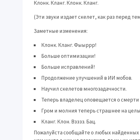
Клонк. Кланг. Клонк. Кланг.
(Эти звуки издает скелет, как раз перед те
Заметные изменения:
Клонк. Кланг. Фыыррр!
Больше оптимизации!
Больше исправлений!
Продолжение улучшений в ИИ мобов.
Научил скелетов многозадачности.
Теперь владелец оповещается о смерти 
Гром и молния теперь страшнее на целы
Кланг. Клон. Взззз. Бац.
Пожалуйста сообщайте о любых найденных