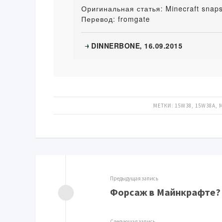
Оригинальная статья: Minecraft snap
Перевод: fromgate
DINNERBONE, 16.09.2015
→
МЕТКИ:
15W38
,
15W38A
,
Предыдущая запись
Форсаж в Майнкрафте?
Следующая запись