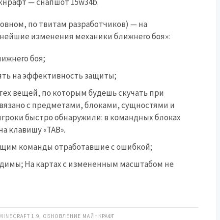
кнрафт — снапшот 15w34b.
овном, по твитам разработчиков) — на
нейшие изменения механики ближнего боя»:
ижнего боя;
ять на эффективность защиты;
 тех вещей, по которым будешь скучать при
вязано с предметами, блоками, сущностями и
 игроки быстро обнаружили: в командных блоках
на клавишу «TAB».
ащим команды отработавшие с ошибкой;
димы; На картах с измененным масштабом не
MINECRAFT 1.9
,
ОБНОВЛЕНИЕ МАЙНКРАФТ