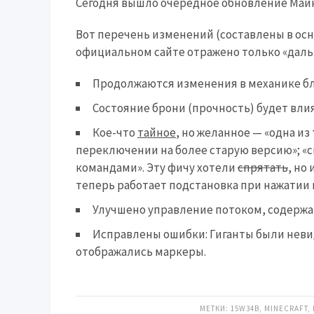
Сегодня вышло очередное обновление Май
Вот перечень изменений (составлены в осн
официальном сайте отражено только «даль
Продолжаются изменения в механике бл
Состояние брони (прочность) будет вли
Кое-что
тайное
, но желанное — «одна из
переключении на более старую версию»; «с
командами». Эту фичу хотели
спрятать
, но
теперь работает подстановка при нажатии 
Улучшено управление потоком, содерж
Исправлены ошибки: Гиганты были неви
отображались маркеры.
МЕТКИ:
15W34B
,
MINECRAFT
,