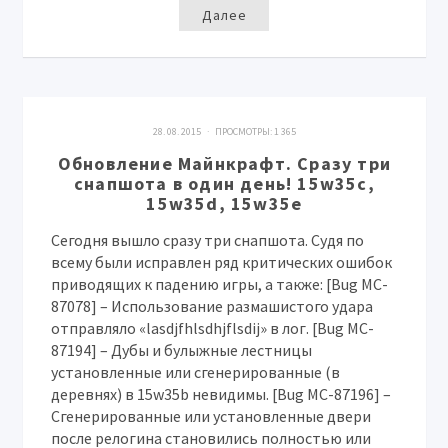
Далее
28. 08. 2015 · ПРОСМОТРЫ:
1 365
Обновление Майнкрафт. Сразу три
снапшота в один день! 15w35c,
15w35d, 15w35e
Сегодня вышло сразу три снапшота. Судя по
всему были исправлен ряд критических ошибок
приводящих к падению игры, а также: [Bug MC-
87078] – Использование размашистого удара
отправляло «lasdjfhlsdhjflsdij» в лог. [Bug MC-
87194] – Дубы и булыжные лестницы
установленные или сгенерированные (в
деревнях) в 15w35b невидимы. [Bug MC-87196] –
Сгенерированные или установленные двери
после релогина становились полностью или