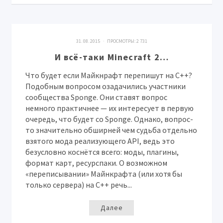
31. 08. 2015 · ПРОСМОТРЫ:
2 731
И всё-таки Minecraft 2…
Что будет если Майкнрафт перепишут на C++?
Подобным вопросом озадачились участники
сообщества Sponge. Они ставят вопрос
немного практичнее — их интересует в первую
очередь, что будет со Sponge. Однако, вопрос-
то значительно обширней чем судьба отдельно
взятого мода реализующего API, ведь это
безусловно коснётся всего: моды, плагины,
формат карт, ресурспаки. О возможном
«переписывании» Майнкрафта (или хотя бы
только сервера) на C++ речь...
Далее