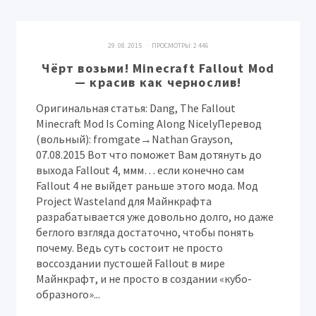
29. 08. 2015 · ПРОСМОТРЫ:
2 446
Чёрт возьми! Minecraft Fallout Mod
— красив как чернослив!
Оригинальная статья: Dang, The Fallout
Minecraft Mod Is Coming Along NicelyПеревод
(вольный): fromgate→Nathan Grayson,
07.08.2015 Вот что поможет Вам дотянуть до
выхода Fallout 4, ммм… если конечно сам
Fallout 4 не выйдет раньше этого мода. Мод
Project Wasteland для Майнкрафта
разрабатывается уже довольно долго, но даже
беглого взгляда достаточно, чтобы понять
почему. Ведь суть состоит не просто
воссоздании пустошей Fallout в мире
Майнкрафт, и не просто в создании «кубо-
образного»...