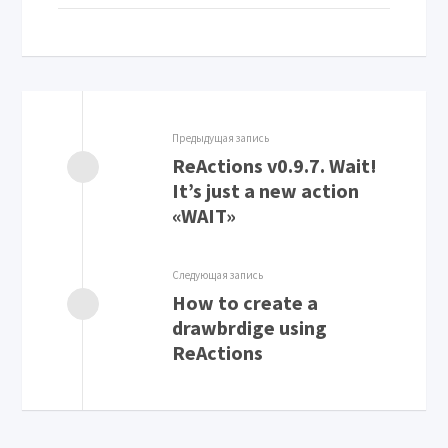
Предыдущая запись
ReActions v0.9.7. Wait!
It’s just a new action
«WAIT»
Следующая запись
How to create a
drawbrdige using
ReActions