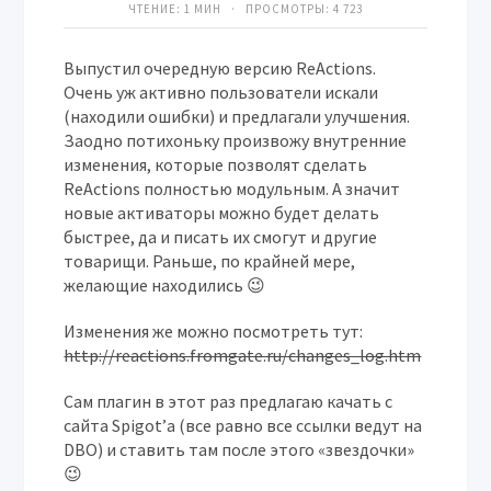
ЧТЕНИЕ: 1 МИН · ПРОСМОТРЫ:
4 723
Выпустил очередную версию ReActions.
Очень уж активно пользователи искали
(находили ошибки) и предлагали улучшения.
Заодно потихоньку произвожу внутренние
изменения, которые позволят сделать
ReActions полностью модульным. А значит
новые активаторы можно будет делать
быстрее, да и писать их смогут и другие
товарищи. Раньше, по крайней мере,
желающие находились 😉
Изменения же можно посмотреть тут:
http://reactions.fromgate.ru/changes_log.htm
Сам плагин в этот раз предлагаю качать с
сайта Spigot’а (все равно все ссылки ведут на
DBO) и ставить там после этого «звездочки»
😉