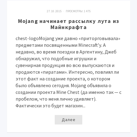
27. 10. 2015 · ПРОСМОТРЫ:
1 475
Mojang начинает рассылку лута из
Майнкрафта
chest-logoMojang уже давно «приторговывала»
предметами посвященными Minecraft’у. А
недавно, во время поездки в Аргентину, Джеб
обнаружил, что подобные игрушки и
сувенирная продукция во всю выпускаются и
продаются «пиратами». Интересно, повлиял ли
этот факт на создание проекта, о котором
было объявлено сегодня. Mojang объявила о
создании проекта Mine Chest (да именно так — с
пробелом, что меня лично удивляет).
Фактически это будет магазин...
Далее