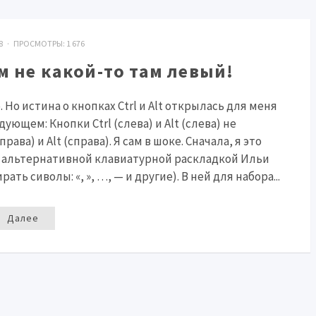
018 · ПРОСМОТРЫ:
1 676
м не какой-то там левый!
Но истина о кнопках Ctrl и Alt открылась для меня
дующем: Кнопки Ctrl (слева) и Alt (слева) не
ва) и Alt (справа). Я сам в шоке. Сначала, я это
я альтернативной клавиатурной раскладкой Ильи
ть сиволы: «, », …, — и другие). В ней для набора...
Далее