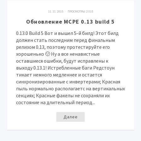
11. 11. 2015 · ПРОСМОТРЫ:
2 015
Обновление MCPE 0.13 build 5
0.13.0 Build 5 Вот и вышел 5-й билд! Этот билд
должен стать последним перед финальным
релизом 0.13, поэтому протестируйте его
хорошенько 🙂 Ну а все ненавистные
оставшиеся ошибки, будут исправлены к
выходу 0.13.1! Истребленные баги Редстоун
тикает немного медленнее и остается
синхронизированные с инвертерами; Красная
пыль нормально располагаетс на вертикальных
секциях; Красные факелы не сохраняли их
состояние на длительный период...
Далее