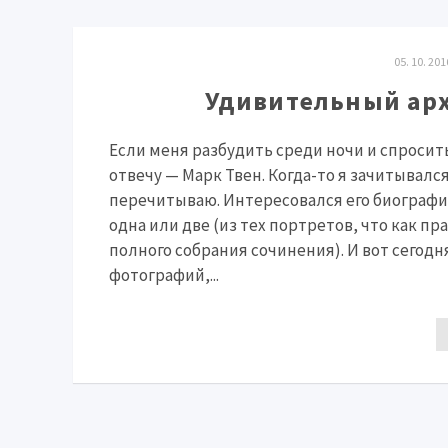
05. 10. 2
Удивительный ар
Если меня разбудить среди ночи и спросит
отвечу — Марк Твен. Когда-то я зачитывалс
перечитываю. Интересовался его биографие
одна или две (из тех портретов, что как п
полного собрания сочинения). И вот сегодн
фотографий,...