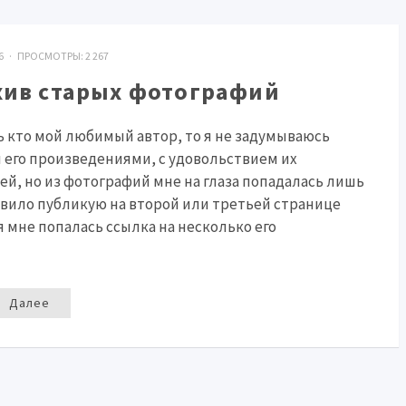
016 · ПРОСМОТРЫ:
2 267
хив старых фотографий
ь кто мой любимый автор, то я не задумываюсь
я его произведениями, с удовольствием их
й, но из фотографий мне на глаза попадалась лишь
равило публикую на второй или третьей странице
я мне попалась ссылка на несколько его
Далее