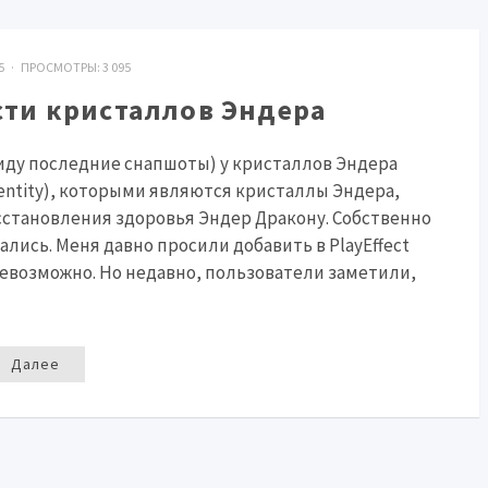
015 · ПРОСМОТРЫ:
3 095
ти кристаллов Эндера
виду последние снапшоты) у кристаллов Эндера
entity), которыми являются кристаллы Эндера,
осстановления здоровья Эндер Дракону. Собственно
лись. Меня давно просили добавить в PlayEffect
невозможно. Но недавно, пользователи заметили,
Далее