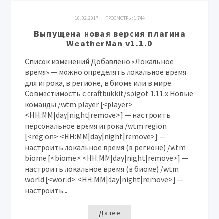
16. 02. 2017 · ПРОСМОТРЫ:
1 744
Выпущена новая версия плагина
WeatherMan v1.1.0
Список изменений Добавлено «Локальное
время» — можно определять локальное время
для игрока, в регионе, в биоме или в мире.
Совместимость с craftbukkit/spigot 1.11.x Новые
команды /wtm player [<player>
<HH:MM|day|night|remove>] — настроить
персональное время игрока /wtm region
[<region> <HH:MM|day|night|remove>] —
настроить локальное время (в регионе) /wtm
biome [<biome> <HH:MM|day|night|remove>] —
настроить локальное время (в биоме) /wtm
world [<world> <HH:MM|day|night|remove>] —
настроить...
Далее